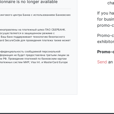
tionnaire is no longer available
cha
If you h
ингового центра Банка с использованием Банковских
for busi
promo-c
еренаправлены на платежный шлюз ПАО СБЕРБАНК.
 осуществляется в защищенном режиме с
Promo-c
и Ваш банк поддерживает технологию безопасного
rCard SecureCode для проведения платежа также может
exhibitor
Promo-co
онфиденциальность сообщаемой персональной
формация не будет предоставлена третьим лицам за
м РФ. Проведение платежей по банковским картам
Send
an 
атежных систем МИР, Visa Int. и MasterCard Europe