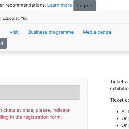
tter recommendations.
Learn more
I agree
r, Expograd Yug
t
Visit
Business programme
Media centre
nd
Tickets 
exhibitio
Ticket c
tickets at once, please, indicate
At 
lling in the registration form.
Onl
Onl