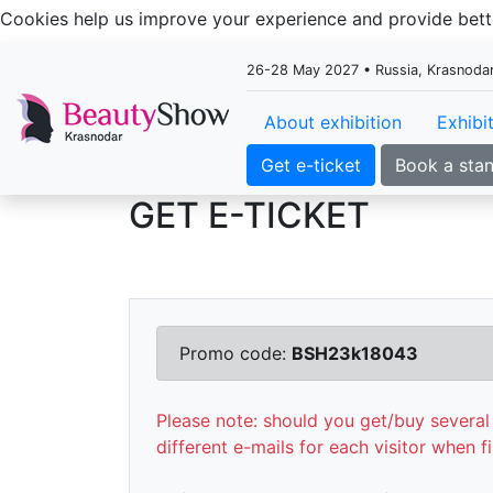
Cookies help us improve your experience and provide be
26-28 May 2027 • Russia, Krasnoda
About exhibition
Exhibi
Get e-ticket
Book a sta
GET E-TICKET
Promo code:
BSH23k18043
Please note: should you get/buy several 
different e-mails for each visitor when fi