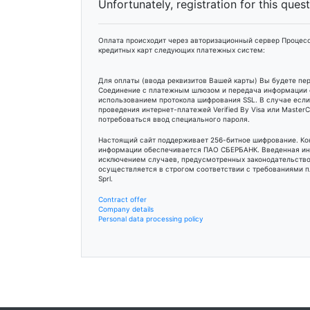
Unfortunately, registration for this ques
Оплата происходит через авторизационный сервер Процесс
кредитных карт следующих платежных систем:
Для оплаты (ввода реквизитов Вашей карты) Вы будете п
Соединение с платежным шлюзом и передача информации
использованием протокола шифрования SSL. В случае есл
проведения интернет-платежей Verified By Visa или Maste
потребоваться ввод специального пароля.
Настоящий сайт поддерживает 256-битное шифрование. К
информации обеспечивается ПАО СБЕРБАНК. Введенная ин
исключением случаев, предусмотренных законодательство
осуществляется в строгом соответствии с требованиями пл
Sprl.
Contract offer
Company details
Personal data processing policy