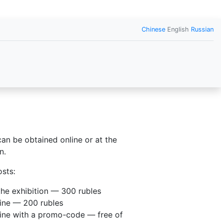
Chinese
English
Russian
can be obtained online or at the
n.
osts:
the exhibition — 300 rubles
ine — 200 rubles
ine with a promo-code — free of