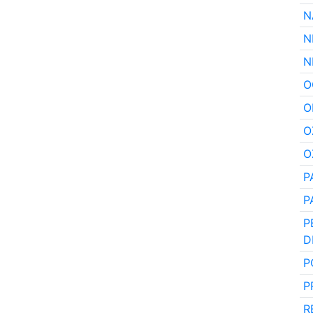
N
N
N
O
O
O
O
P
P
P
D
P
P
R