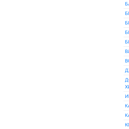
Б
Б
Б
Б
Б
В
В
Д
Д
Х
И
К
К
К