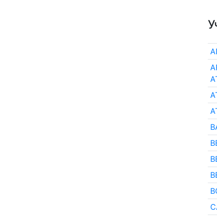
У
A
A
А
A
A
B
B
B
B
B
C