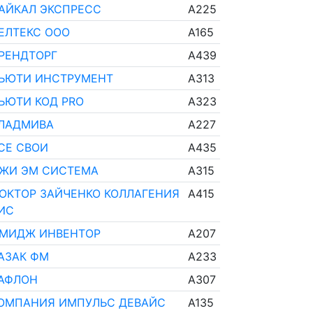
АЙКАЛ ЭКСПРЕСС
A225
ЕЛТЕКС ООО
A165
РЕНДТОРГ
A439
ЬЮТИ ИНСТРУМЕНТ
A313
ЬЮТИ КОД PRO
A323
ЛАДМИВА
A227
СЕ СВОИ
A435
ЖИ ЭМ СИСТЕМА
A315
ОКТОР ЗАЙЧЕНКО КОЛЛАГЕНИЯ
A415
ИС
МИДЖ ИНВЕНТОР
A207
АЗАК ФМ
A233
АФЛОН
A307
ОМПАНИЯ ИМПУЛЬС ДЕВАЙС
A135