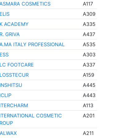
ASMARA COSMETICS
A117
ELIS
A309
K ACADEMY
A335
R. GRIVA
A437
A.MA ITALY PROFESSIONAL
A535
ESS
A303
LC FOOTCARE
A337
LOSSTECUR
A159
INSHITSU
A445
NCLIP
A443
NTERCHARM
A113
NTERNATIONAL COSMETIC
A201
ROUP
TALWAX
A211