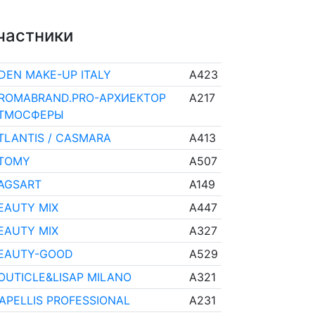
частники
DEN MAKE-UP ITALY
A423
ROMABRAND.PRO-АРХИЕКТОР
A217
ТМОСФЕРЫ
TLANTIS / CASMARA
A413
TOMY
A507
AGSART
A149
EAUTY MIX
A447
EAUTY MIX
A327
EAUTY-GOOD
A529
OUTICLE&LISAP MILANO
A321
APELLIS PROFESSIONAL
A231