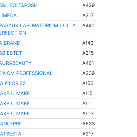
ARL BOLT&POSH
A429
LIMEDA
A317
RASYUK LABORATORIUM / OLLA
A441
ERFECTION
A BRAND
A143
AB ESTET
A215
AURABEAUTY
A401
E NOM PROFESSIONAL
A239
AIK'LORISS
A153
AKE U MAKE
A115
AKE U MAKE
A111
AKE U MAKE
A103
ANLYPRO
A533
ATSESTA
A217