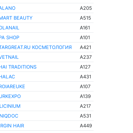
ALANO
A205
MART BEAUTY
A515
OLANAIL
A161
PA SHOP
A101
TARGREAT.RU КОСМЕТОЛОГИЯ
A421
VETNAIL
A237
HAI TRADITIONS
A127
HALAC
A431
ROIAREUKE
A107
URKEXPO
A139
LICINIUM
A217
NIQDOC
A531
IRGIN HAIR
A449