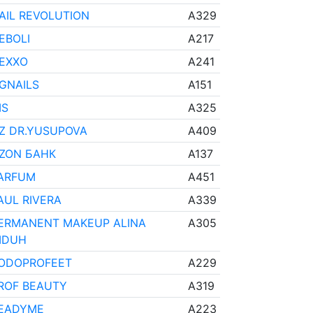
AIL REVOLUTION
A329
EBOLI
A217
EXXO
A241
GNAILS
A151
IS
A325
Z DR.YUSUPOVA
A409
ZON БАНК
A137
ARFUM
A451
AUL RIVERA
A339
ERMANENT MAKEUP ALINA
A305
IDUH
ODOPROFEET
A229
ROF BEAUTY
A319
EADYME
A223