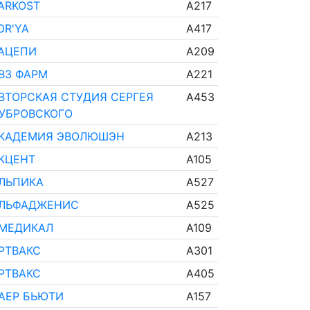
ARKOST
A217
OR'YA
A417
АЦЕПИ
A209
ВЗ ФАРМ
A221
ВТОРСКАЯ СТУДИЯ СЕРГЕЯ
A453
УБРОВСКОГО
КАДЕМИЯ ЭВОЛЮШЭН
A213
КЦЕНТ
A105
ЛЬПИКА
A527
ЛЬФАДЖЕНИС
A525
МЕДИКАЛ
A109
РТВАКС
A301
РТВАКС
A405
АЕР БЬЮТИ
A157