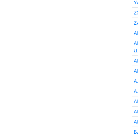
Y
Z
Z
А
А
Д
А
А
А
А
А
А
А
Б