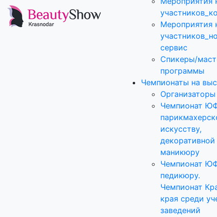
Мероприятия 
участников_к
Мероприятия 
участников_н
сервис
Спикеры/маст
программы
Чемпионаты на выс
Организаторы
Чемпионат Ю
парикмахерск
искусству,
декоративной
маникюру
Чемпионат Ю
педикюру.
Чемпионат Кр
края среди уч
заведений