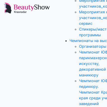
Мероприятия 
участников_к
Мероприятия 
участников_н
сервис
Спикеры/маст
программы
Чемпионаты на выс
Организаторы
Чемпионат Ю
парикмахерск
искусству,
декоративной
маникюру
Чемпионат Ю
педикюру.
Чемпионат Кр
края среди уч
заведений