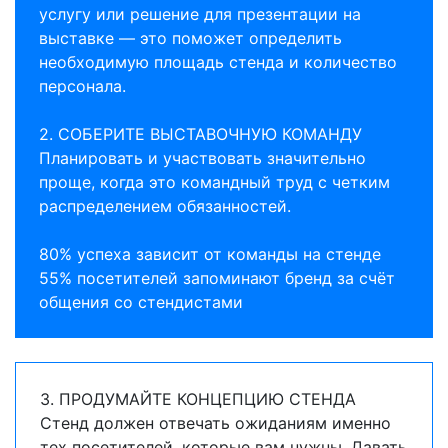
услугу или решение для презентации на
выставке — это поможет определить
необходимую площадь стенда и количество
персонала.
2. СОБЕРИТЕ ВЫСТАВОЧНУЮ КОМАНДУ
Планировать и участвовать значительно
проще, когда это командный труд с четким
распределением обязанностей.
80% успеха зависит от команды на стенде
55% посетителей запоминают бренд за счёт
общения со стендистами
3. ПРОДУМАЙТЕ КОНЦЕПЦИЮ СТЕНДА
Стенд должен отвечать ожиданиям именно
тех посетителей, которые вам нужны. Давать