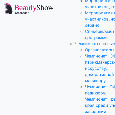
Мероприятия 
участников_к
Мероприятия 
участников_н
сервис
Спикеры/маст
программы
Чемпионаты на выс
Организаторы
Чемпионат Ю
парикмахерск
искусству,
декоративной
маникюру
Чемпионат Ю
педикюру.
Чемпионат Кр
края среди уч
заведений