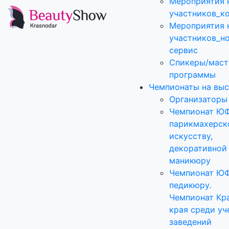
Мероприятия 
участников_к
Мероприятия 
участников_н
сервис
Спикеры/маст
программы
Чемпионаты на выс
Организаторы
Чемпионат Ю
парикмахерск
искусству,
декоративной
маникюру
Чемпионат Ю
педикюру.
Чемпионат Кр
края среди уч
заведений