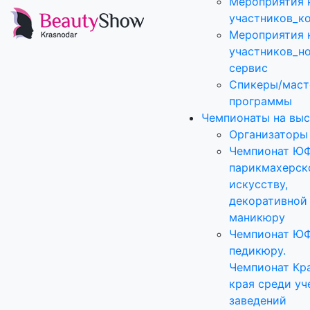
Мероприятия 
участников_к
Мероприятия 
участников_н
сервис
Спикеры/маст
программы
Чемпионаты на выс
Организаторы
Чемпионат Ю
парикмахерск
искусству,
декоративной
маникюру
Чемпионат Ю
педикюру.
Чемпионат Кр
края среди уч
заведений